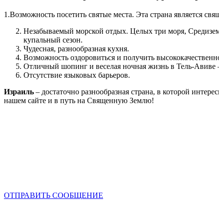
1.Возможность посетить святые места. Эта страна является свя
Незабываемый морской отдых. Целых три моря, Средизем
купальный сезон.
Чудесная, разнообразная кухня.
Возможность оздоровиться и получить высококачественно
Отличный шопинг и веселая ночная жизнь в Тель-Авиве – 
Отсутствие языковых барьеров.
Израиль
– достаточно разнообразная страна, в которой интере
нашем сайте и в путь на Священную Землю!
Отправить заявку
Наши специалисты с радостью ответят на Ваши вопросы.
ОТПРАВИТЬ СООБЩЕНИЕ
ЗАЯВКА НА РАССРОЧКУ