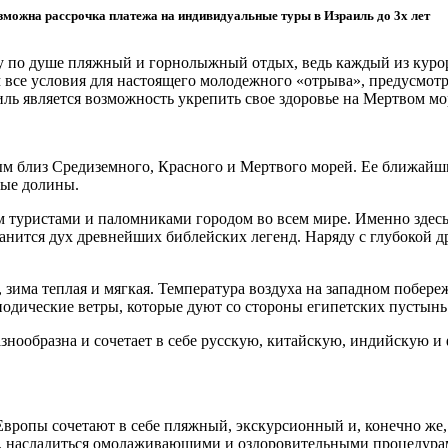
зможна рассрочка платежа на индивидуальные туры в Израиль до 3х лет
у по душе пляжный и горнолыжный отдых, ведь каждый из курор
ам все условия для настоящего молодежного «отрыва», предусмот
ль является возможность укрепить свое здоровье на Мертвом мо
м близ Средиземного, Красного и Мертвого морей. Ее ближайшие
ные долины.
 туристами и паломниками городом во всем мире. Именно здесь
ранится дух древнейших библейских легенд. Наряду с глубокой 
 зима теплая и мягкая. Температура воздуха на западном побереж
одические ветры, которые дуют со стороны египетских пустынь
азнообразна и сочетает в себе русскую, китайскую, индийскую и
Европы сочетают в себе пляжный, экскурсионный и, конечно же
, насладиться омолаживающими и оздоровительными процедурами