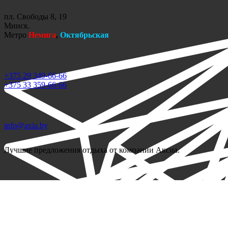
пл. Свободы 8, 19
Минск.
Метро
Немига
,
Октябрьская
+375 29 349-66-66
+375 33 359-66-66
info@axia.by
Лучшие предложения отдыха от компании Аксиа.