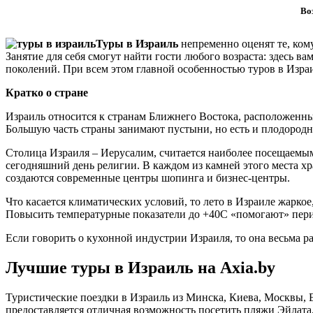
Во
Туры в Израиль
непременно оценят те, ком
Занятие для себя смогут найти гости любого возраста: здесь в
поколений. При всем этом главной особенностью туров в Израи
Кратко о стране
Израиль относится к странам Ближнего Востока, расположенны
Большую часть страны занимают пустыни, но есть и плодород
Столица Израиля – Иерусалим, считается наиболее посещаемым
сегодняшний день религии. В каждом из камней этого места х
создаются современные центры шопинга и бизнес-центры.
Что касается климатических условий, то лето в Израиле жаркое,
Повысить температурные показатели до +40С «помогают» пери
Если говорить о кухонной индустрии Израиля, то она весьма р
Лучшие туры в Израиль на Аxia.by
Туристические поездки в Израиль из Минска, Киева, Москвы, 
предоставляется отличная возможность посетить пляжи Эйлата